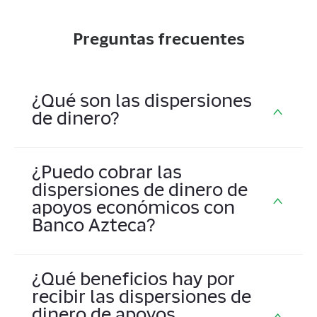
Preguntas frecuentes
¿Qué son las dispersiones
de dinero?
Son apoyos monetarios de carácter público
¿Puedo cobrar las
o privado, entregados por gobiernos u
dispersiones de dinero de
organizaciones, en beneficio de ciertos
apoyos económicos con
segmentos de la población a través de
Banco Azteca?
nuestra institución.
Sí, puedes acudir a las ventanillas de Banco
¿Qué beneficios hay por
Azteca, los 365 días del año de 9 am a 9 pm,
recibir las dispersiones de
también puedes utilizar los cajeros ATM. Si
dinero de apoyos