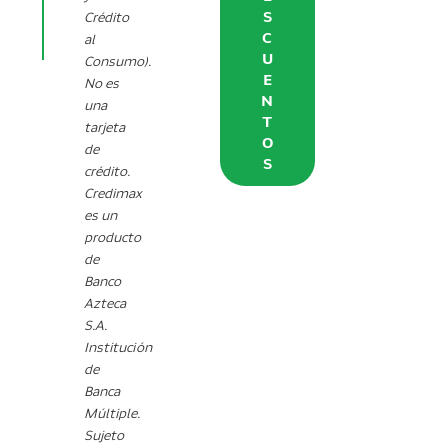
S
Crédito
C
al
U
Consumo).
E
No es
N
una
T
tarjeta
O
de
S
crédito.
Credimax
es un
producto
de
Banco
Azteca
S.A.
Institución
de
Banca
Múltiple.
Sujeto