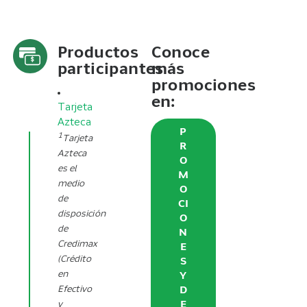
Productos
Conoce
participantes
más
promociones
en:
Tarjeta
Azteca
P
1
Tarjeta
R
Azteca
O
es el
M
medio
O
de
CI
disposición
O
de
N
Credimax
E
(Crédito
S
en
Y
D
Efectivo
E
y