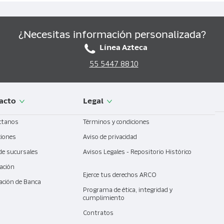
¿Necesitas información personalizada?
Línea Azteca
55 5447 8810
acto
Legal
ctanos
Términos y condiciones
ciones
Aviso de privacidad
de sucursales
Avisos Legales - Repositorio Histórico
ación
Ejerce tus derechos ARCO
ación de Banca
l
Programa de ética, integridad y
cumplimiento
Contratos