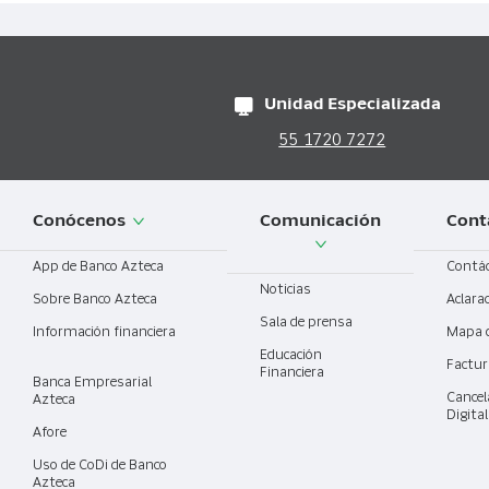
Unidad Especializada
55 1720 7272
Conócenos
Comunicación
Cont
App de Banco Azteca
Contá
Noticias
Sobre Banco Azteca
Aclara
Sala de prensa
Información financiera
Mapa 
Educación
Factur
Financiera
Banca Empresarial
Cancel
Azteca
Digita
Afore
Uso de CoDi de Banco
Azteca