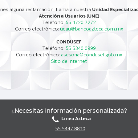
ienes alguna reclamación, llama a nuestra
Unidad Especializa
Atención a Usuarios (UNE)
Teléfono:
55 1720 7272
Correo electrónico:
ueau@bancoazteca.com.mx
CONDUSEF
Teléfono:
55 5340 0999
Correo electrónico:
asesoria@condusef.gob.mx
Sitio de internet
¿Necesitas información personalizada?
Línea Azteca
55 5447 8810