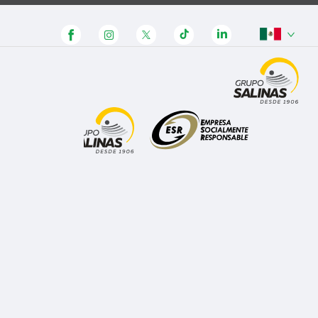
Panamá
Honduras
Guatemala