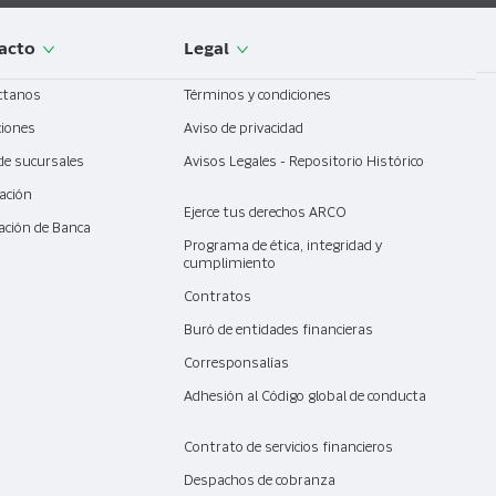
acto
Legal
ctanos
Términos y condiciones
ciones
Aviso de privacidad
de sucursales
Avisos Legales - Repositorio Histórico
ación
Ejerce tus derechos ARCO
ación de Banca
l
Programa de ética, integridad y
cumplimiento
Contratos
Buró de entidades financieras
Corresponsalías
Adhesión al Código global de conducta
Contrato de servicios financieros
Despachos de cobranza