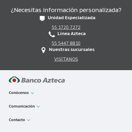
¿Necesitas información personalizada?
Unidad Especializada
55 1720 7272
Línea Azteca
55 5447 8810
Nuestras sucursales
VISÍTANOS
Conócenos
App de Banco Azteca
Comunicación
Sobre Banco Azteca
Noticias
Contacto
Información financiera
Sala de prensa
Banca Empresarial Azteca
Contáctanos