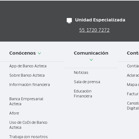
Unidad Especializada
55 1720 7272
Conócenos
Comunicación
Cont
App de Banco Azteca
Contá
Noticias
Sobre Banco Azteca
Aclara
Sala de prensa
Información financiera
Mapa 
Educación
Factur
Financiera
Banca Empresarial
Cancel
Azteca
Digita
Afore
Uso de CoDi de Banco
Azteca
Trabaja con nosotros