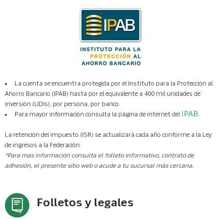
Total Nominal) 0.01%, GAT
No proporciones datos privados de tus
3 meses de antiguedad (agua, luz, predial,
cuentas si alguien te marca para
Real (Ganancia Anual Total
gas o telefono).
solicitarlos por telefono.
Proporcionar los demás datos
Real) -3.79%, antes de
esenciales solicitados en la solicitud de
impuestos.
Cálculo realizado sobre
apertura.
un monto de $1 M.N. a un plazo de 91
días. Fecha de cálculo del 31 de julio del
2026. Vigencia del 03 de agosto del 2026
La cuenta se encuentra protegida por el Instituto para la Protección al
al 03 de febrero del 2027. Para fines
Ahorro Bancario (IPAB) hasta por el equivalente a 400 mil unidades de
La GAT
informativos y de comparación.
inversión (UDIs), por persona, por banco.
Real es el rendimiento que
IPAB
.
Para mayor información consulta la página de internet del
obtendría después de
La retención del impuesto (ISR) se actualizará cada año conforme a la Ley
descontar la inflación
de ingresos a la Federación.
estimada. Tasa Fija de Interés
*Para mas información consulta el folleto informativo, contrato de
Anual 0.01% antes de
adhesión, el presente sitio web o acude a tu sucursal más cercana.
impuestos.
Folletos y legales