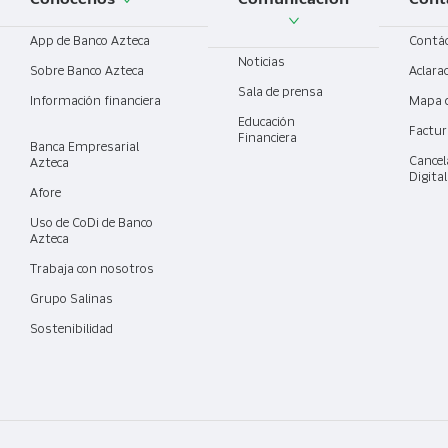
Conócenos
Comunicación
Cont
App de Banco Azteca
Contá
Noticias
Sobre Banco Azteca
Aclara
Sala de prensa
Información financiera
Mapa 
Educación
Factur
Financiera
Banca Empresarial
Cancel
Azteca
Digita
Afore
Uso de CoDi de Banco
Azteca
Trabaja con nosotros
Grupo Salinas
Sostenibilidad