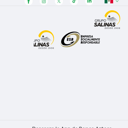
Panamá
Honduras
Guatemala