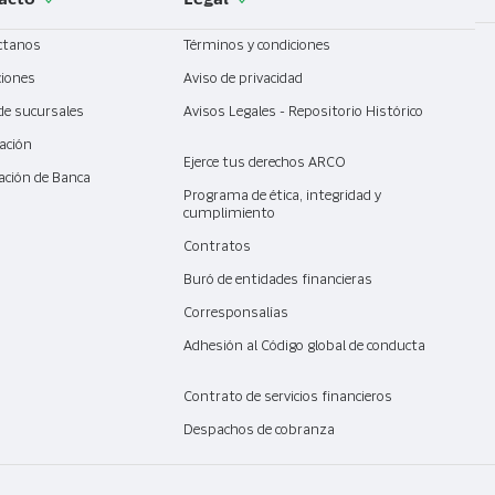
acto
Legal
ctanos
Términos y condiciones
ciones
Aviso de privacidad
de sucursales
Avisos Legales - Repositorio Histórico
ación
Ejerce tus derechos ARCO
ación de Banca
l
Programa de ética, integridad y
cumplimiento
Contratos
Buró de entidades financieras
Corresponsalías
Adhesión al Código global de conducta
Contrato de servicios financieros
Despachos de cobranza