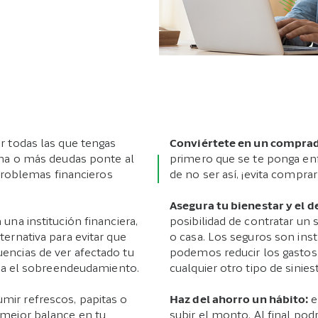
ar todas las que tengas
Conviértete en un comprad
una o más deudas ponte al
primero que se te ponga enfr
s problemas financieros
de no ser así, ¡evita comprar
Asegura tu bienestar y el d
una institución financiera,
posibilidad de contratar un 
ternativa para evitar que
o casa. Los seguros son ins
encias de ver afectado tu
podemos reducir los gastos
vita el sobreendeudamiento.
cualquier otro tipo de sinies
mir refrescos, papitas o
Haz del ahorro un hábito
:
e
 mejor balance en tu
subir el monto. Al final podra