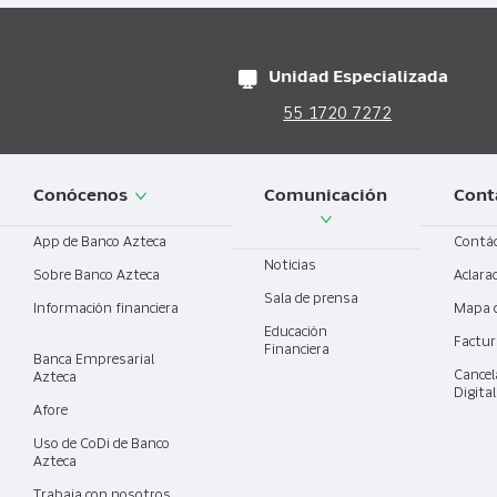
Unidad Especializada
55 1720 7272
Conócenos
Comunicación
Cont
App de Banco Azteca
Contá
Noticias
Sobre Banco Azteca
Aclara
Sala de prensa
Información financiera
Mapa 
Educación
Factur
Financiera
Banca Empresarial
Cancel
Azteca
Digita
Afore
Uso de CoDi de Banco
Azteca
Trabaja con nosotros