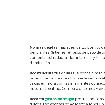
No más deudas
:
haz el esfuerzo por liquid
pendientes. Si tienes retrasos de pago de 
corriente, así reducirás los intereses y tu
disminuirán.
Reestructura tus deudas
:
si debes dinero a 
la negociación de adeudos puede ser una al
caigas en mora con las inminentes consecu
historial crediticio. Compara opciones y e
Recorta
gastos hormiga
:
procura no consu
dulces. Eso además de ayudarte a tener un