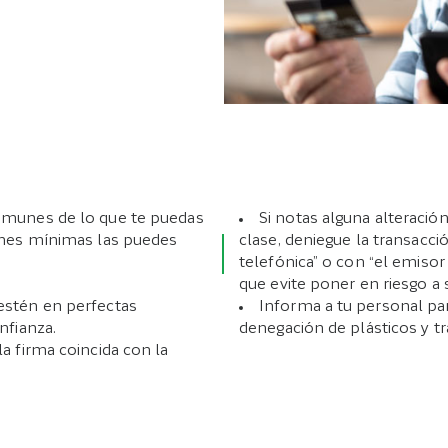
omunes de lo que te puedas
Si notas alguna alteració
ones mínimas las puedes
clase, deniegue la transac
telefónica” o con “el emiso
que evite poner en riesgo a
 estén en perfectas
Informa a tu personal par
nfianza.
denegación de plásticos y t
a firma coincida con la