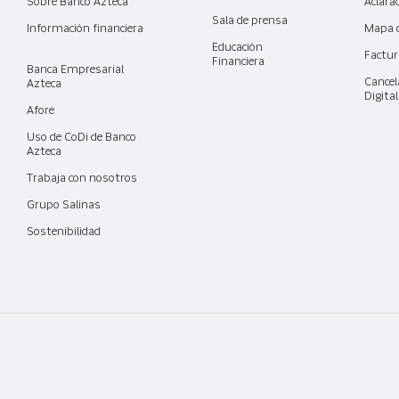
Sobre Banco Azteca
Aclara
Sala de prensa
Información financiera
Mapa 
Educación
Factur
Financiera
Banca Empresarial
Cancel
Azteca
Digita
Afore
Uso de CoDi de Banco
Azteca
Trabaja con nosotros
Grupo Salinas
Sostenibilidad