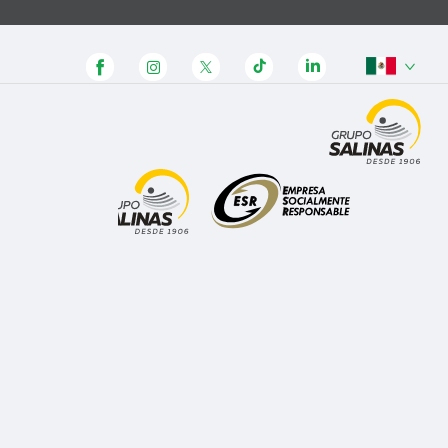
Panamá
Honduras
Guatemala