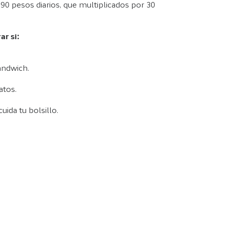
 90 pesos diarios, que multiplicados por 30
ar si:
ándwich.
atos.
cuida tu bolsillo.