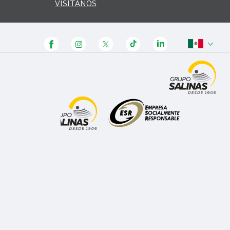
VISÍTANOS
Panamá
Honduras
Guatemala