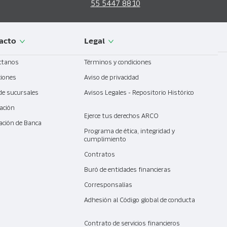
55 5447 8810
acto
Legal
ctanos
Términos y condiciones
ciones
Aviso de privacidad
de sucursales
Avisos Legales - Repositorio Histórico
ación
Ejerce tus derechos ARCO
ación de Banca
l
Programa de ética, integridad y
cumplimiento
Contratos
Buró de entidades financieras
Corresponsalías
Adhesión al Código global de conducta
Contrato de servicios financieros