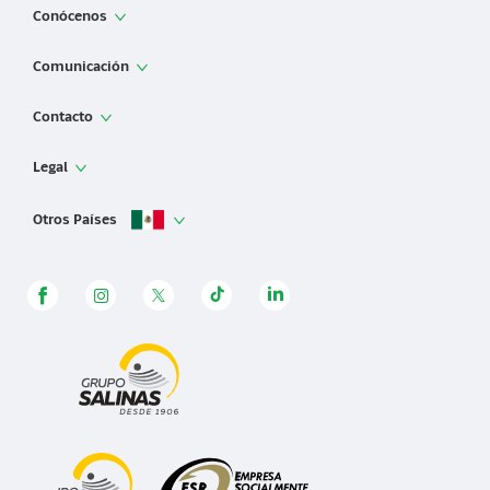
Conócenos
App de Banco Azteca
Comunicación
Sobre Banco Azteca
Noticias
Contacto
Información financiera
Sala de prensa
Banca Empresarial Azteca
Contáctanos
Legal
Educación Financiera
Afore
Aclaraciones
Términos y condiciones
Otros Países
Uso de CoDi de Banco Azteca
Mapa de sucursales
Aviso de privacidad
Trabaja con nosotros
Facturación
Panamá
Avisos Legales - Repositorio Histórico
Grupo Salinas
Cancelación de Banca Digital
Honduras
Ejerce tus derechos ARCO
Sostenibilidad
Guatemala
Programa de ética, integridad y cumplimiento
Contratos
Buró de entidades financieras
Corresponsalías
Adhesión al Código global de conducta