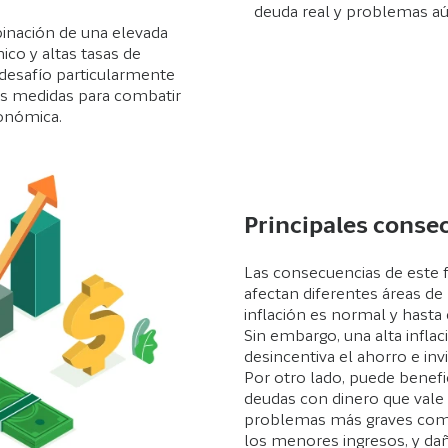
deuda real y problemas aú
binación de una elevada
ico y altas tasas de
desafío particularmente
 las medidas para combatir
conómica.
Principales conse
Las consecuencias de este
afectan diferentes áreas de 
inflación es normal y hasta
Sin embargo, una alta inflac
desincentiva el ahorro e in
Por otro lado, puede benefi
deudas con dinero que vale
problemas más graves como
los menores ingresos, y dañ