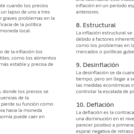
nte cuando los precios
inflación en un período e
 un lapso de uno a tres
anteriores.
ar graves problemas en la
acia de la política
8. Estructural
 moneda local.
La inflación estructural se 
debido a factores inherent
como los problemas en la p
 de la inflación los
mercados o políticas gub
átiles, como los alimentos
más estable y precisa de
9. Desinflación
La desinflación se da cuan
tiempo, pero sin llegar a 
las medidas económicas 
a, donde los precios se
controlar la escalada de pr
uencias de la
o pierde su función como
10. Deflación
iva hacia la moneda
La deflación es la contrac
conomía puede caer en
una disminución en el niv
parecer positivo a primera 
espiral negativa de retra