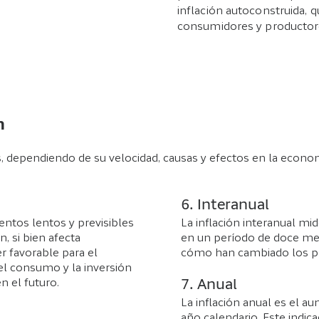
inflación autoconstruida, q
consumidores y productor
n
pos, dependiendo de su velocidad, causas y efectos en la econo
6. Interanual
entos lentos y previsibles
La inflación interanual mi
n, si bien afecta
en un período de doce me
r favorable para el
cómo han cambiado los pr
el consumo y la inversión
n el futuro.
7. Anual
La inflación anual es el a
año calendario. Este indica