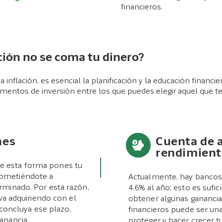
financieros.
ción no se coma tu dinero?
a inflación, es esencial la planificación y la educación financi
rumentos de inversión entre los que puedes elegir aquel que t
nes
Cuenta de a
rendimien
 de esta forma pones tu
ometiéndote a
Actualmente, hay bancos 
minado. Por esta razón,
4.6% al año; esto es sufic
 va adquiriendo con el
obtener algunas ganancia
e concluya ese plazo,
financieros puede ser una
anancia.
proteger y hacer crecer 