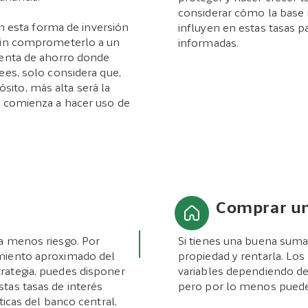
considerar cómo la base 
 esta forma de inversión
influyen en estas tasas p
 sin comprometerlo a un
informadas.
uenta de ahorro donde
ees, solo considera que,
to, más alta será la
 y comienza a hacer uso de
Comprar un
a menos riesgo. Por
Si tienes una buena sum
imiento aproximado del
propiedad y rentarla. Lo
rategia, puedes disponer
variables dependiendo de
tas tasas de interés
pero por lo menos puedes
ticas del banco central,