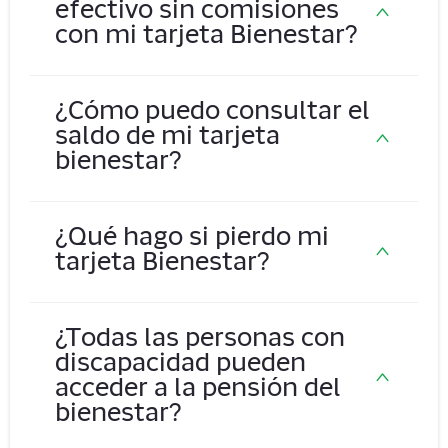
efectivo sin comisiones
con mi tarjeta Bienestar?
¿Cómo puedo consultar el
Puedes retirar efectivo en cualquier cajero
saldo de mi tarjeta
del Banco del Bienestar o en
bienestar?
establecimientos aliados sin ninguna
comisión.
¿Qué hago si pierdo mi
Puedes verificar tu saldo utilizando los
tarjeta Bienestar?
cajeros del Banco del Bienestar, entrando
a la página web oficial, o mediante la línea
de atención a clientes.
Si pierdes tu tarjeta, comunícate de
¿Todas las personas con
inmediato con el banco para reportar la
discapacidad pueden
pérdida y seguir los pasos para obtener
acceder a la pensión del
un reemplazo y evitar el uso no
bienestar?
autorizado de tu tarjeta bancaria.