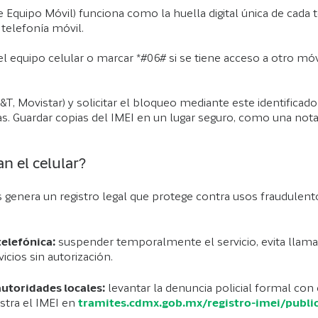
de Equipo Móvil) funciona como la huella digital única de cada
 telefonía móvil.
l del equipo celular o marcar *#06# si se tiene acceso a otro
&T, Movistar) y solicitar el bloqueo mediante este identifica
. Guardar copias del IMEI en un lugar seguro, como una nota 
n el celular?
les genera un registro legal que protege contra usos fraudulen
telefónica:
suspender temporalmente el servicio, evita llama
icios sin autorización.
autoridades locales:
levantar la denuncia policial formal con 
istra el IMEI en
tramites.cdmx.gob.mx/registro-imei/public