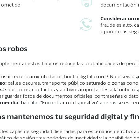
rometido.
documentación r
Considerar un 
fraude es alto, c
opción más segu
os robos
mplementar estos hábitos reduce las probabilidades de pérdi
:
usar reconocimiento facial, huella digital o un PIN de seis dígit
go:
calles oscuras, transporte público saturado o zonas conocid
s:
subir fotos, contactos y archivos importantes a la nube re
ar guardar fotos de documentos oficiales, contraseñas o datos
imer día:
habilitar "Encontrar mi dispositivo" apenas se estre
os mantenemos tu seguridad digital y fi
ples capas de seguridad diseñadas para escenarios de robo: a
mático de sesión tras períodos de inactividad y la posibilidad