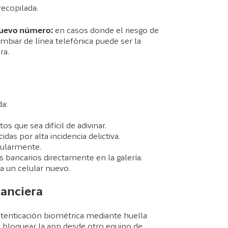
ecopilada.
nuevo número:
en casos donde el riesgo de
ambiar de línea telefónica puede ser la
ra.
da:
os que sea difícil de adivinar.
as por alta incidencia delictiva.
gularmente.
 bancarios directamente en la galería.
na un celular nuevo.
nanciera
utenticación biométrica mediante huella
 de bloquear la app desde otro equipo de