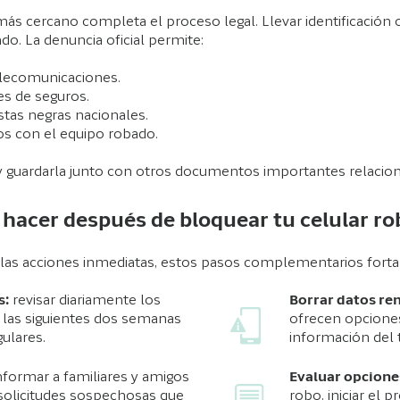
más cercano completa el proceso legal. Llevar identificación
ado. La denuncia oficial permite:
elecomunicaciones.
s de seguros.
istas negras nacionales.
os con el equipo robado.
ia y guardarla junto con otros documentos importantes relacio
hacer después de bloquear tu celular r
 las acciones inmediatas, estos pasos complementarios fortal
s:
revisar diariamente los
Borrar datos r
las siguientes dos semanas
ofrecen opcione
gulares.
información del t
nformar a familiares y amigos
Evaluar opcione
 solicitudes sospechosas que
robo, iniciar el 