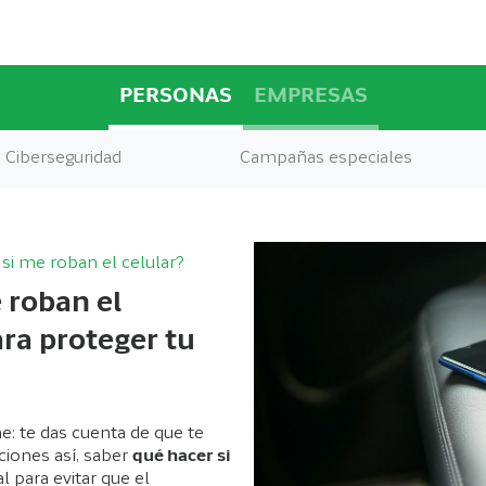
PERSONAS
EMPRESAS
Ciberseguridad
Campañas especiales
si me roban el celular?
 roban el
ara proteger tu
e: te das cuenta de que te
ciones así, saber
qué hacer si
l para evitar que el