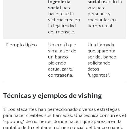
ingeniería
social
usando la
social
para
voz para
hacer que la
persuadir y
víctima crea en
manipular en
la legitimidad
tiempo real.
del mensaje.
Ejemplo típico
Un email que
Una llamada
simula ser de
que aparenta
un banco
ser del banco
pidiendo
solicitando
actualizar tu
datos
contraseña.
"urgentes".
Técnicas y ejemplos de vishing
1. Los atacantes han perfeccionado diversas estrategias
para hacer creíbles sus llamadas. Una técnica común es el
"spoofing" de números, donde hacen que aparezca en la
pantalla de tu celular el número oficial del banco cuando