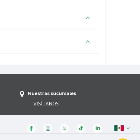
ificar el sistema según preferencias
a liberación pueden corromper el
antes del lanzamiento, es
rminos de uso y permite rechazar
 rastros del jailbreak, potencialmente
Nuestras sucursales
VISÍTANOS
Panamá