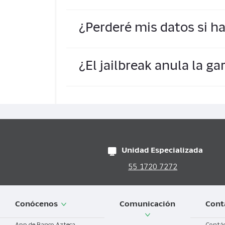
Permite instalar apps que Apple rech
¿Perderé mis datos si ha
individuales. También habilita tweaks 
El proceso correctamente ejecutado n
¿El jailbreak anula la ga
sistema, resultando en pérdida total 
indispensable.
Sí, Apple considera este proceso com
servicios de reparación si se detecta
restaurando la elegibilidad para garan
Unidad Especializada
55 1720 7272
Conócenos
Comunicación
Cont