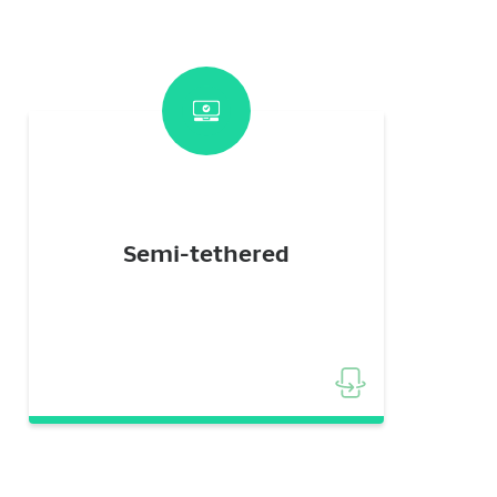
Permite reiniciar sin computadora, pero
con funcionalidades limitadas hasta
reconectarse. Las aplicaciones no
Semi-tethered
autorizadas dejan de funcionar
temporalmente. Esta modalidad
ofrece equilibrio entre independencia y
funcionalidad.