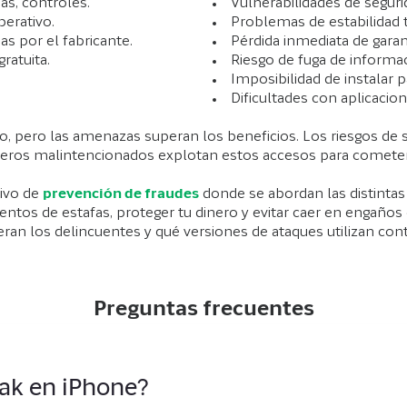
as, controles.
Vulnerabilidades de seguri
perativo.
Problemas de estabilidad t
s por el fabricante.
Pérdida inmediata de garant
ratuita.
Riesgo de fuga de informa
Imposibilidad de instalar 
Dificultades con aplicacio
icio, pero las amenazas superan los beneficios. Los riesgos de
ceros malintencionados explotan estos accesos para cometer
ivo de
prevención de fraudes
donde se abordan las distintas 
ntentos de estafas, proteger tu dinero y evitar caer en enga
 los delincuentes y qué versiones de ataques utilizan cont
Preguntas frecuentes
reak en iPhone?