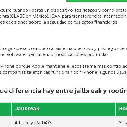
ocurre cuando liberas un dispositivo, los riesgos y cómo pro
enta (CLABE en México), IBAN para transferencias internaciona
s decisiones sobre la seguridad de tus datos financieros.
torga acceso completo al sistema operativo y privilegios de 
e el software, permitiendo modificaciones profundas.
vos iPhone porque Apple mantiene el ecosistema más controla
les compañías telefónicas funcionan con iPhone, algunos usu
ué diferencia hay entre jailbreak y rooti
Jailbreak
Ro
iPhone y iPad (iOS)
Sma