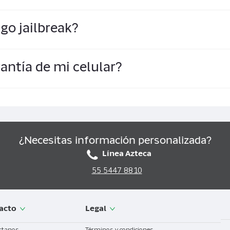
azó de la App Store, personalizar funciones bloqueadas y mod
go jailbreak?
que mejoran la productividad o estética del dispositivo.
o borra archivos existentes. Sin embargo, errores durante l
rantía de mi celular?
de información. Es recomendable realizar copias de respaldo 
o una modificación no autorizada de iOS, lo que viola sus té
. Una restauración completa vía iTunes o Finder puede eliminar
tía en algunos casos.
¿Necesitas información personalizada?
Línea Azteca
55 5447 8810
acto
Legal