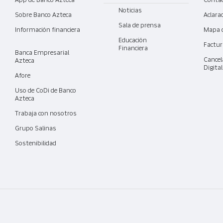
App de Banco Azteca
Contá
Noticias
Sobre Banco Azteca
Aclara
Sala de prensa
Información financiera
Mapa 
Educación
Factur
Financiera
Banca Empresarial
Cancel
Azteca
Digita
Afore
Uso de CoDi de Banco
Azteca
Trabaja con nosotros
Grupo Salinas
Sostenibilidad