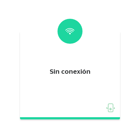
Funciona independientemente tras la
instalación inicial. El dispositivo reinicia
normalmente sin computadora,
Sin conexión
ofreciendo autonomía total.
Representa la opción más buscada por
usuarios que desean libertad operativa
.
completa