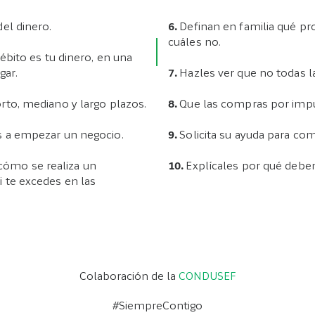
del dinero.
6.
Definan en familia qué pr
cuáles no.
débito es tu dinero, en una
gar.
7.
Hazles ver que no todas la
orto, mediano y largo plazos.
8.
Que las compras por impul
os a empezar un negocio.
9.
Solicita su ayuda para com
cómo se realiza un
10.
Explícales por qué deben
i te excedes en las
Colaboración de la
CONDUSEF
#SiempreContigo