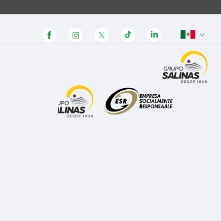
Panamá
Honduras
Guatemala