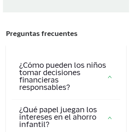
Preguntas frecuentes
¿Cómo pueden los niños
tomar decisiones
financieras
responsables?
Enseñar a los niños a comparar
¿Qué papel juegan los
precios, hacer un presupuesto y evitar
intereses en el ahorro
compras impulsivas les ayuda a tomar
infantil?
decisiones financieras responsables.