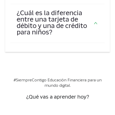
Los intereses aumentan los ahorros
¿Cuál es la diferencia
de los niños con el tiempo,
entre una tarjeta de
incentivándolos a mantener su dinero
débito y una de crédito
en el banco y enseñándoles el valor
para niños?
de la inversión.
Una tarjeta de débito permite gastar
solo el dinero que se tiene en la
cuenta, ayudando a los niños a
gestionar sus finanzas básicas sin
acumular deudas.
#SiempreContigo Educación Financiera para un
mundo digital.
¿Qué vas a aprender hoy?