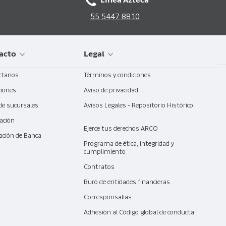
Línea Azteca
55 5447 8810
acto
Legal
ctanos
Términos y condiciones
ciones
Aviso de privacidad
de sucursales
Avisos Legales - Repositorio Histórico
ación
Ejerce tus derechos ARCO
ación de Banca
l
Programa de ética, integridad y
cumplimiento
Contratos
Buró de entidades financieras
Corresponsalías
Adhesión al Código global de conducta