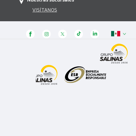
Nuestras sucursales
VISÍTANOS
Panamá
Honduras
Guatemala