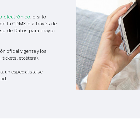
o electrónico
, o si lo
 en la CDMX o a través de
iso de Datos para mayor
ón oficial vigente y los
tickets, etcétera).
, un especialista se
tud.