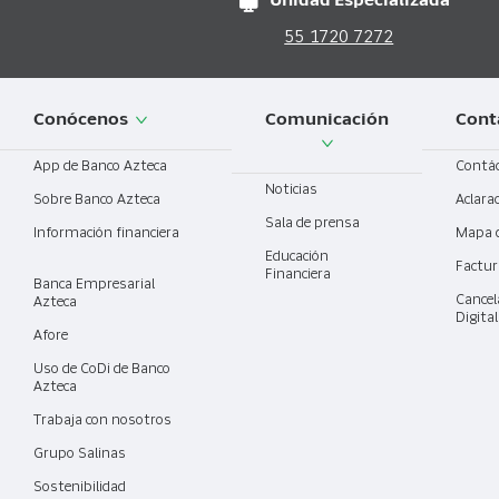
Unidad Especializada
55 1720 7272
Conócenos
Comunicación
Cont
App de Banco Azteca
Contá
Noticias
Sobre Banco Azteca
Aclara
Sala de prensa
Información financiera
Mapa 
Educación
Factur
Financiera
Banca Empresarial
Cancel
Azteca
Digita
Afore
Uso de CoDi de Banco
Azteca
Trabaja con nosotros
Grupo Salinas
Sostenibilidad